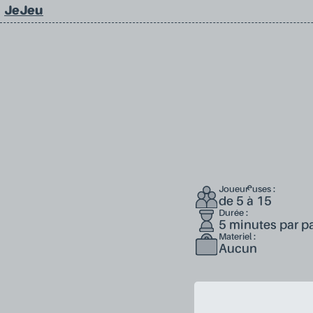
JeJeu
Joueur·euses :
de 5 à 15
Durée :
5 minutes par pa
Materiel :
Aucun