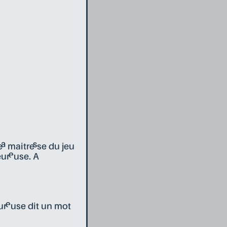
a maitre·sse du jeu
ur·euse. A
ur·euse dit un mot