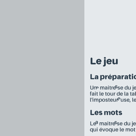
Le jeu
La préparati
Un·e maitre·sse du 
fait le tour de la 
l'imposteur·euse, l
Les mots
Le·a maitre·sse du
qui évoque le mot 