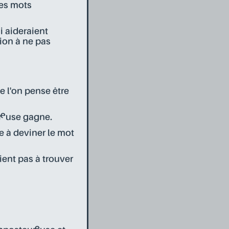
des mots
i aideraient
tion à ne pas
 l'on pense être
r·euse gagne.
ve à deviner le mot
ient pas à trouver