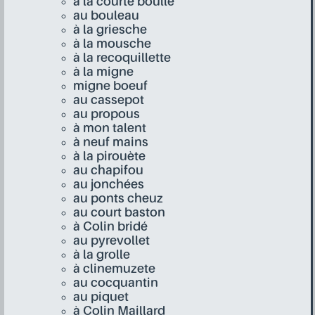
à la courte boulle
au bouleau
à la griesche
à la mousche
à la recoquillette
à la migne
migne boeuf
au cassepot
au propous
à mon talent
à neuf mains
à la pirouète
au chapifou
au jonchées
au ponts cheuz
au court baston
à Colin bridé
au pyrevollet
à la grolle
à clinemuzete
au cocquantin
au piquet
à Colin Maillard