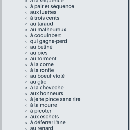
à la séquence
à pair et séquence
aux luettes
à trois cents
au taraud
au malheureux
à coquinbert
qui gagne-perd
au beliné
au pies
au torment
à la corne
à la ronfle
au boeuf violé
au glic
à la cheveche
aux honneurs
à je te pince sans rire
à la mourre
à picoter
aux eschets
à déferrer l'âne
au renard